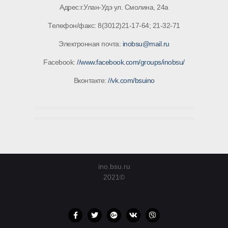
Адрес:г.Улан-Удэ ул. Смолина, 24а
Телефон/факс: 8(3012)21-17-64; 21-32-71
Электронная почта:
inobsu@mail.ru
Facebook:
//www.facebook.com/groups/inobsu/
Вконтакте:
//vk.com/bsuino
ino.bsu.ru
2021©